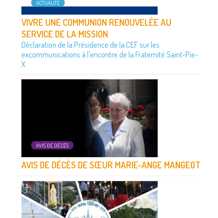
ACTUALITÉ
VIVRE UNE COMMUNION RENOUVELÉE AU
SERVICE DE LA MISSION
Déclaration de la Présidence de la CEF sur les
excommunications à l'encontre de la Fraternité Saint-Pie-
X
AVIS DE DÉCÈS
AVIS DE DÉCÈS DE SŒUR MARIE-ANGE MANGEOT