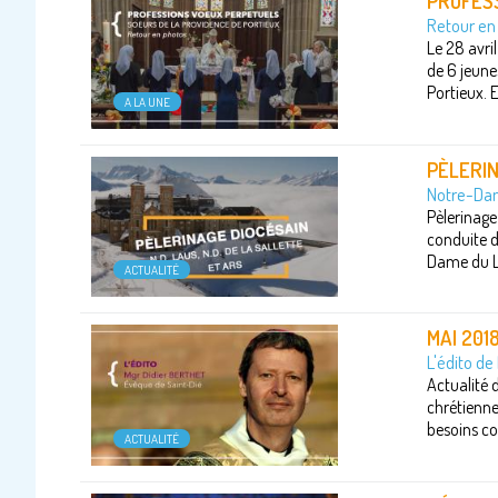
PROFES
Retour en 
Le 28 avril
de 6 jeune
Portieux. E
A LA UNE
PÈLERIN
Notre-Dam
Pèlerinage
conduite d
Dame du La
ACTUALITÉ
MAI 201
L'édito de
Actualité 
chrétiennes
besoins co
ACTUALITÉ