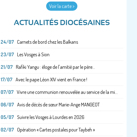
Voir la carte >
ACTUALITÉS DIOCÉSAINES
24/07
Carnets de bord chez les Balkans
23/07
Les Vosges à Sion
21/07
Rafiki Yangu : éloge de l'amitié par le père...
17/07
Avec le pape Léon XIV vient en France !
07/07
Vivre une communion renouvelée au service de la mi...
06/07
Avis de décès de sœur Marie-Ange MANGEOT
05/07
Suivre les Vosges à Lourdes en 2026
02/07
Opération « Cartes postales pour Taybeh »