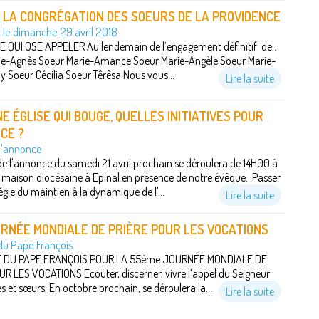
 LA CONGRÉGATION DES SOEURS DE LA PROVIDENCE
 le dimanche 29 avril 2018
E QUI OSE APPELER Au lendemain de l’engagement définitif de :
ie-Agnès Soeur Marie-Amance Soeur Marie-Angèle Soeur Marie-
 Soeur Cécilia Soeur Têrêsa Nous vous...
Lire la suite
E ÉGLISE QUI BOUGE, QUELLES INITIATIVES POUR
CE ?
l'annonce
e l'annonce du samedi 21 avril prochain se déroulera de 14H00 à
 maison diocésaine à Epinal en présence de notre évêque. Passer
égie du maintien à la dynamique de l'...
Lire la suite
RNÉE MONDIALE DE PRIÈRE POUR LES VOCATIONS
u Pape François
DU PAPE FRANÇOIS POUR LA 55éme JOURNÉE MONDIALE DE
R LES VOCATIONS Ecouter, discerner, vivre l’appel du Seigneur
s et sœurs, En octobre prochain, se déroulera la...
Lire la suite