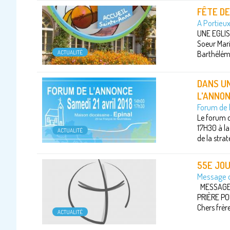
FÊTE DE
A Portieux
UNE EGLIS
Soeur Mar
ACTUALITÉ
Barthélémy
DANS UN
L'ANNON
Forum de 
Le forum d
17H30 à la
ACTUALITÉ
de la strat
55E JOU
Message d
MESSAGE 
PRIÈRE POU
Chers frère
ACTUALITÉ