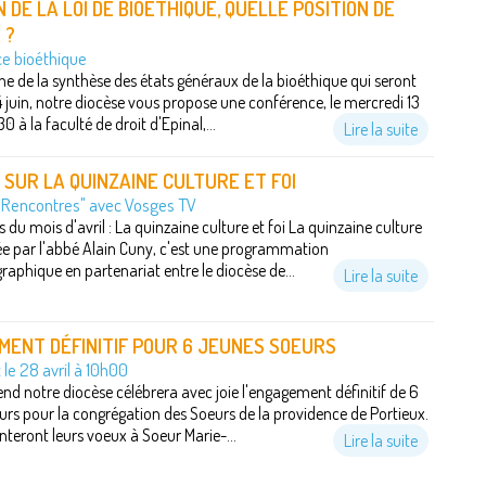
N DE LA LOI DE BIOÉTHIQUE, QUELLE POSITION DE
 ?
e bioéthique
he de la synthèse des états généraux de la bioéthique qui seront
 4 juin, notre diocèse vous propose une conférence, le mercredi 13
0 à la faculté de droit d'Epinal,...
Lire la suite
SUR LA QUINZAINE CULTURE ET FOI
"Rencontres" avec Vosges TV
 du mois d'avril : La quinzaine culture et foi La quinzaine culture
itiée par l'abbé Alain Cuny, c'est une programmation
aphique en partenariat entre le diocèse de...
Lire la suite
ENT DÉFINITIF POUR 6 JEUNES SOEURS
 le 28 avril à 10h00
d notre diocèse célébrera avec joie l'engagement définitif de 6
urs pour la congrégation des Soeurs de la providence de Portieux.
enteront leurs voeux à Soeur Marie-...
Lire la suite