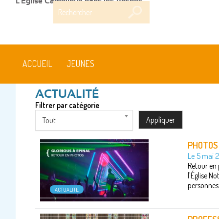
L'Église Catholique dans les Vosges
Rechercher
ACCUEIL
JEUNES
Filtrer par catégorie
- Tout -
PHOTOS
Le 5 mai 
Retour en 
l'Église N
personnes
ACTUALITÉ