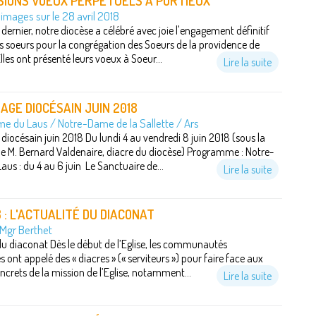
SIONS VOEUX PERPÉTUELS À PORTIEUX
images sur le 28 avril 2018
 dernier, notre diocèse a célébré avec joie l'engagement définitif
s soeurs pour la congrégation des Soeurs de la providence de
lles ont présenté leurs voeux à Soeur...
Lire la suite
AGE DIOCÉSAIN JUIN 2018
e du Laus / Notre-Dame de la Sallette / Ars
 diocésain juin 2018 Du lundi 4 au vendredi 8 juin 2018 (sous la
e M. Bernard Valdenaire, diacre du diocèse) Programme : Notre-
us : du 4 au 6 juin Le Sanctuaire de...
Lire la suite
8 : L'ACTUALITÉ DU DIACONAT
 Mgr Berthet
du diaconat Dès le début de l’Eglise, les communautés
 ont appelé des « diacres » (« serviteurs ») pour faire face aux
ncrets de la mission de l’Eglise, notamment...
Lire la suite