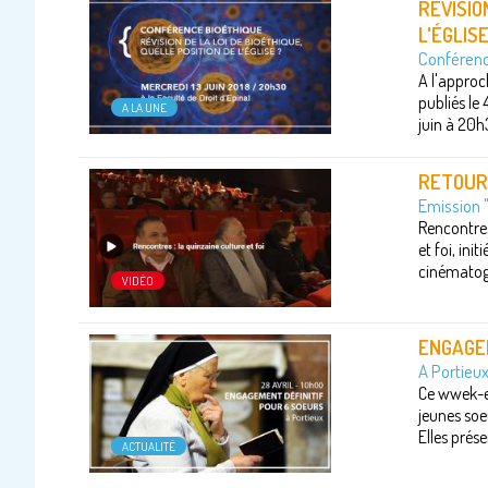
RÉVISIO
L'ÉGLISE
Conférenc
A l'approc
publiés le
A LA UNE
juin à 20h3
RETOUR 
Emission 
Rencontres
et foi, in
cinématogr
VIDÉO
ENGAGEM
A Portieux
Ce wwek-en
jeunes soe
Elles prés
ACTUALITÉ