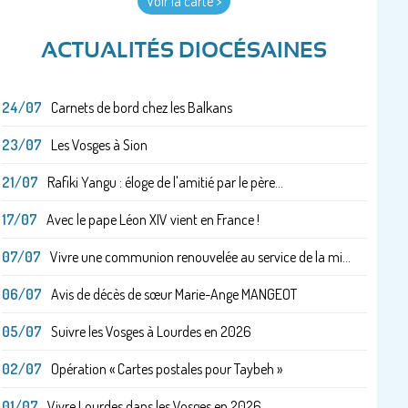
Voir la carte >
ACTUALITÉS DIOCÉSAINES
24/07
Carnets de bord chez les Balkans
23/07
Les Vosges à Sion
21/07
Rafiki Yangu : éloge de l'amitié par le père...
17/07
Avec le pape Léon XIV vient en France !
07/07
Vivre une communion renouvelée au service de la mi...
06/07
Avis de décès de sœur Marie-Ange MANGEOT
05/07
Suivre les Vosges à Lourdes en 2026
02/07
Opération « Cartes postales pour Taybeh »
01/07
Vivre Lourdes dans les Vosges en 2026