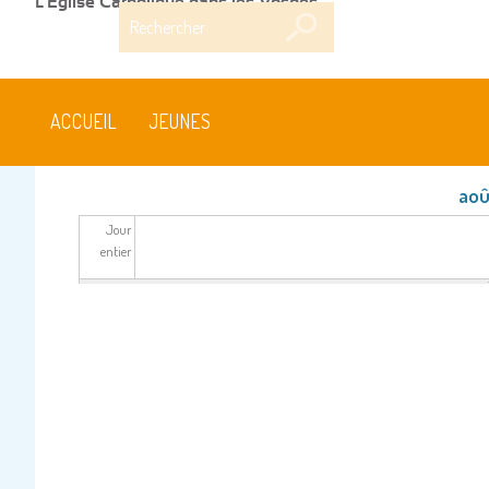
L'Église Catholique dans les Vosges
Rechercher
ACCUEIL
JEUNES
aoû
Jour
entier