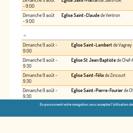
Dimanche 9 août
Eglise Saint-Martin
de Saint-Dié
- 9:00
Dimanche 9 août
Eglise Saint-Claude
de Ventron
- 9:00
Dimanche 9 août -
Eglise Saint-Lambert
de Vagney
9:00
Dimanche 9 août -
Eglise St Jean Baptiste
de Chef-
9:30
Dimanche 9 août -
Eglise Saint-Félix
de Zincourt
9:30
Dimanche 9 août -
Eglise Saint-Pierre-Fourier
de C
9:30
En poursuivant votre navigation, vous acceptez l'utilisation d
Dimanche 9 août -
Eglise Exaltation Sainte Croix
de 
9:30
Dimanche 9 août -
Eglise Saint-Laurent
de Belmont
10:00
Buttant