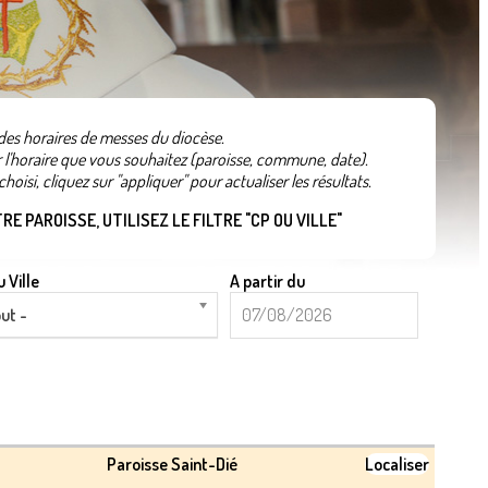
 des horaires de messes du diocèse.
er l'horaire que vous souhaitez (paroisse, commune, date).
hoisi, cliquez sur "appliquer" pour actualiser les résultats.
E PAROISSE, UTILISEZ LE FILTRE "CP OU VILLE"
 Ville
A partir du
A
Date
ut -
partir
du
Paroisse Saint-Dié
Localiser