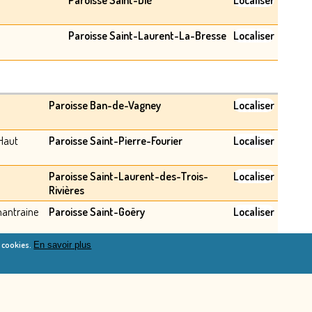
Paroisse Saint-Dié
Localiser
Paroisse Saint-Laurent-La-Bresse
Localiser
Paroisse Ban-de-Vagney
Localiser
Haut
Paroisse Saint-Pierre-Fourier
Localiser
Paroisse Saint-Laurent-des-Trois-
Localiser
Rivières
hantraine
Paroisse Saint-Goëry
Localiser
e cookies.
En savoir plus
Portieux
Paroisse Bienheureux-Jean-Martin-
Localiser
Moyë
 sur
Paroisse Notre-Dame-du-Pays-de-
Localiser
l'Avison