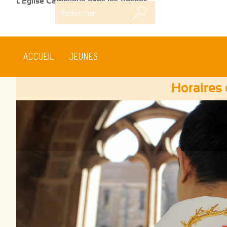
L'Église Catholique dans les Vosges
Rechercher
ACCUEIL
JEUNES
Horaires